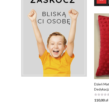
Dzień Mat
Dedykacj
110,00
zł