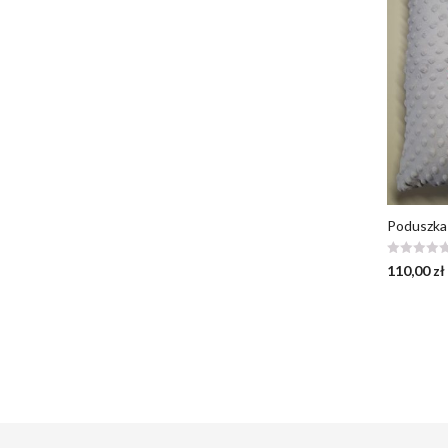
Poduszka
110,00
zł