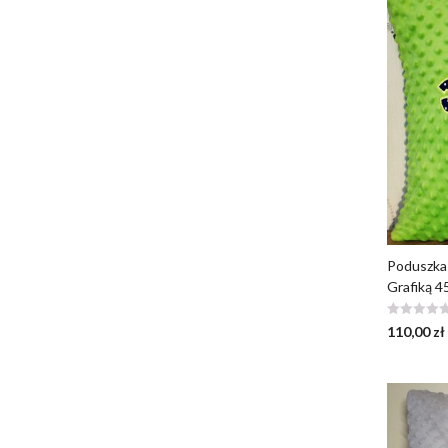
Poduszka 
Grafiką 
110,00
zł