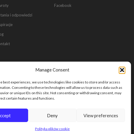
wroty
Facebook
0
tania i odpowiedzi
0
spiracje
og
ntakt
Manage Consent
he best experiences, we use technologies like cookies to store and/or access
mation. Consenting to these technologies will allow us to process data such as
avior or unique IDs on this site. Not consenting or withdrawing consent, may
fect certain features and functions.
24
ccept
Deny
View preferences
Polityka plików cookie