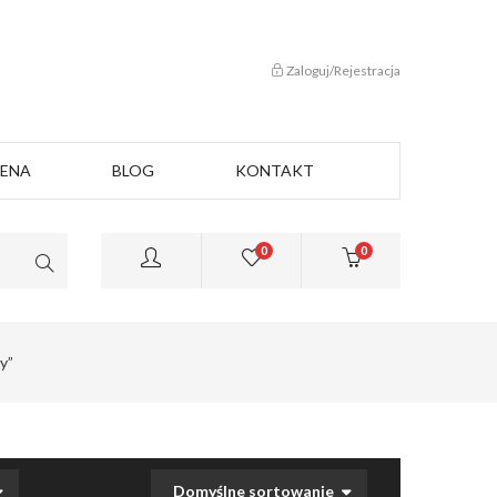
Zaloguj/Rejestracja
CENA
BLOG
KONTAKT
0
0
y”
Domyślne sortowanie