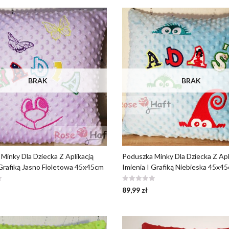
BRAK
BRAK
Minky Dla Dziecka Z Aplikacją
Poduszka Minky Dla Dziecka Z Apl
 Grafiką Jasno Fioletowa 45x45cm
Imienia I Grafiką Niebieska 45x4
89,99
zł