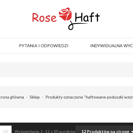
PYTANIA I ODPOWIEDZI
INDYWIDUALNA WY
trona główna
Sklep
Produkty oznaczone “haftowane poduszki wzor
Wyświetlanie 1–12 z 30 wyników
12 Produktów na stronę