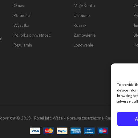
O nas
Moje Konto
Z
Płatności
Ulubione
Py
Wysyłka
Koszyk
In
Polityka prywatności
Zamówienie
Bl
ć
Regulamin
Logowanie
Ko
To provide t
device infor
browsing beh
adversely af
opyright © 2018 - RoseHaft. Wszelkie prawa zastrzeżone. Realizacje:
ROAN
A