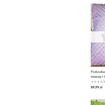
Poduszka 
Imienia I
89,99
zł