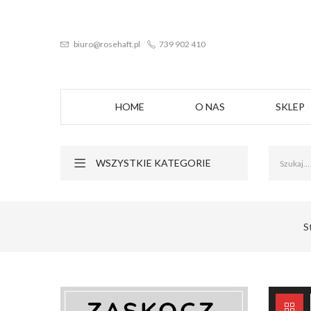
biuro@rosehaft.pl
739 902 410
HOME
O NAS
SKLEP
WSZYSTKIE KATEGORIE
S