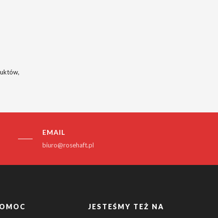
duktów,
EMAIL
biuro@rosehaft.pl
OMOC
JESTEŚMY TEŻ NA