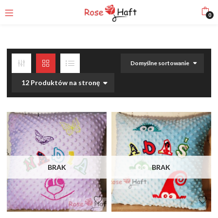
0
Domyślne sortowanie
12 Produktów na stronę
BRAK
BRAK