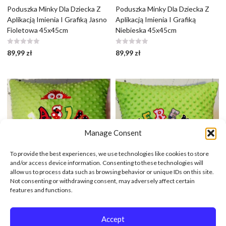
Poduszka Minky Dla Dziecka Z
Poduszka Minky Dla Dziecka Z
Aplikacją Imienia I Grafiką Jasno
Aplikacją Imienia I Grafiką
Fioletowa 45x45cm
Niebieska 45x45cm
89,99
zł
89,99
zł
Manage Consent
BRAK
To provide the best experiences, we use technologies like cookies to store
and/or access device information. Consenting to these technologies will
allow us to process data such as browsing behavior or unique IDs on this site.
Not consenting or withdrawing consent, may adversely affect certain
features and functions.
Poduszka Minky Dla Dziecka Z
Poduszka Minky Z Aplikacją
Aplikacją Imienia I Grafiką
Imienia I Grafiką 45x45cm
Zielona 45x45cm
Accept