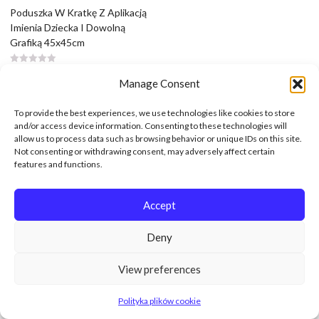
Poduszka W Kratkę Z Aplikacją
Imienia Dziecka I Dowolną
Grafiką 45x45cm
89,99
zł
Manage Consent
To provide the best experiences, we use technologies like cookies to store
and/or access device information. Consenting to these technologies will
allow us to process data such as browsing behavior or unique IDs on this site.
Not consenting or withdrawing consent, may adversely affect certain
features and functions.
Accept
Deny
View preferences
Polityka plików cookie