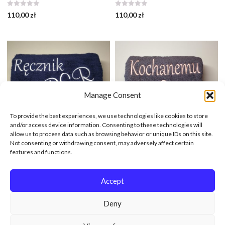
110,00
zł
110,00
zł
Manage Consent
To provide the best experiences, we use technologies like cookies to store
and/or access device information. Consenting to these technologies will
allow us to process data such as browsing behavior or unique IDs on this site.
Not consenting or withdrawing consent, may adversely affect certain
features and functions.
Dzień Ojca Prezent Ręcznik Z
Prezent Dla Taty Ręcznik Z
Haftowanym Dowolnym
Haftowanym Dowolnym
Napisem-70 X 140 Cm
Napisem-70 X 140 Cm
Accept
69,99
zł
69,99
zł
Deny