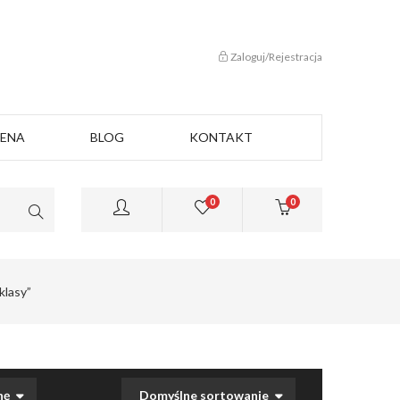
Zaloguj/Rejestracja
CENA
BLOG
KONTAKT
0
0
klasy”
nę
Domyślne sortowanie