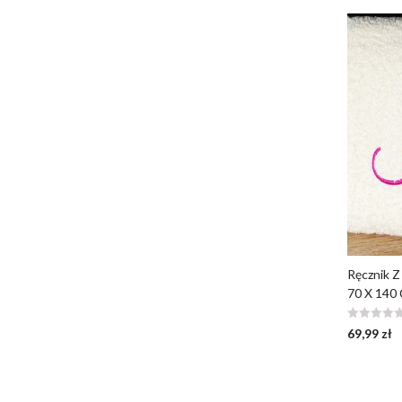
Ręcznik Z
70 X 140
69,99
zł