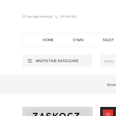
biuro@rosehaft.pl
739 902 410
HOME
O NAS
SKLEP
WSZYSTKIE KATEGORIE
Stro