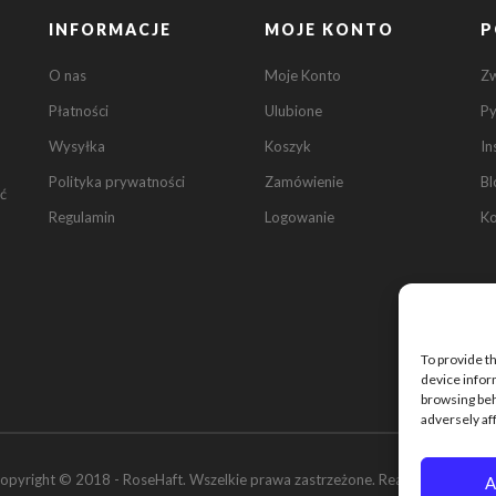
INFORMACJE
MOJE KONTO
P
O nas
Moje Konto
Z
Płatności
Ulubione
Py
Wysyłka
Koszyk
In
Polityka prywatności
Zamówienie
Bl
ć
Regulamin
Logowanie
Ko
To provide t
device infor
browsing beh
adversely af
opyright © 2018 - RoseHaft. Wszelkie prawa zastrzeżone. Realizacje:
ROAN
A