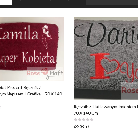
iet Prezent Ręcznik Z
m Napisem I Grafiką – 70 X 140
Ręcznik Z Haftowanym Imieniem I
70 X 140 Cm
69,99
zł