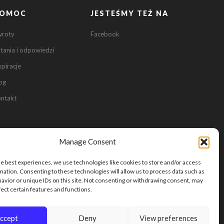
OMOC
JESTEŚMY TEŻ NA
wroty
Facebook
tania i odpowiedzi
spiracje
0
og
ntakt
0
Manage Consent
he best experiences, we use technologies like cookies to store and/or access
mation. Consenting to these technologies will allow us to process data such as
avior or unique IDs on this site. Not consenting or withdrawing consent, may
fect certain features and functions.
24
ccept
Deny
View preferences