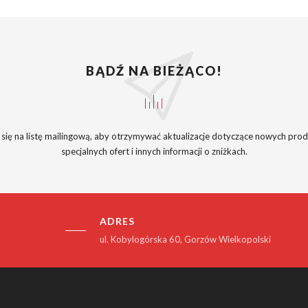
BĄDŹ NA BIEŻĄCO!
 się na listę mailingową, aby otrzymywać aktualizacje dotyczące nowych pro
specjalnych ofert i innych informacji o zniżkach.
ADRES
ul. Kobylogórska 60, Gorzów Wielkopolski