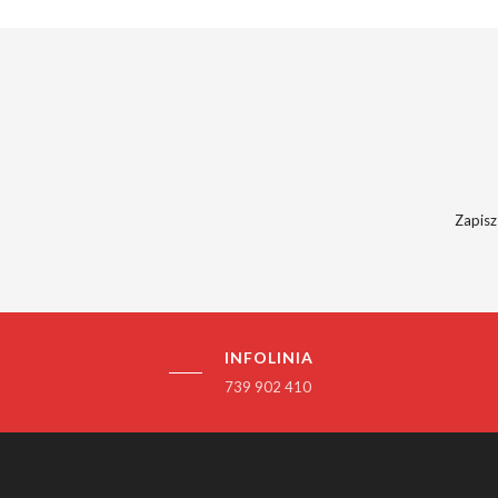
Zapisz
INFOLINIA
739 902 410