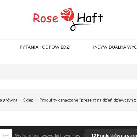
PYTANIA I ODPOWIEDZI
INDYWIDUALNA WY
na główna
Sklep
Produkty oznaczone “prezent na dzień dziewczyn z 
Wyświetlanie wszystkich wyników: 4
12 Produktów na stro