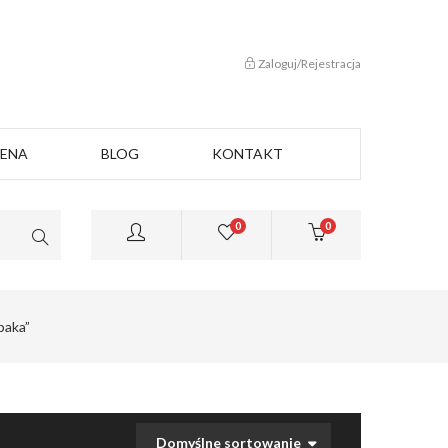
Zaloguj/Rejestracja
CENA
BLOG
KONTAKT
0
0
paka”
Domyślne sortowanie