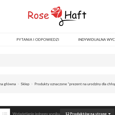
PYTANIA I ODPOWIEDZI
INDYWIDUALNA WY
na główna
Sklep
Produkty oznaczone “prezent na urodziny dla chło
Wyświetlanie jednego wyniku
12 Produktów na stronę