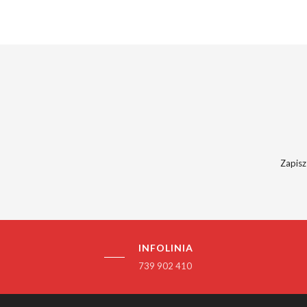
Zapisz
INFOLINIA
739 902 410