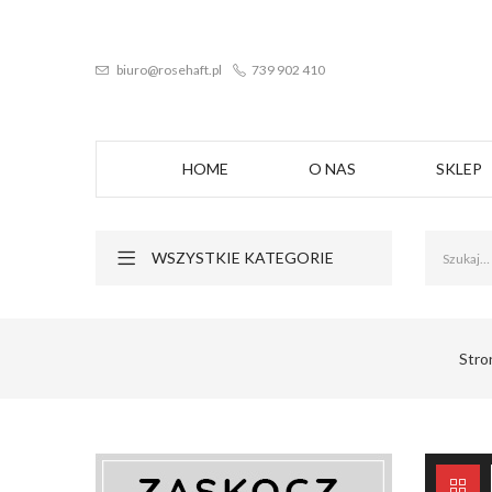
biuro@rosehaft.pl
739 902 410
HOME
O NAS
SKLEP
WSZYSTKIE KATEGORIE
Stro