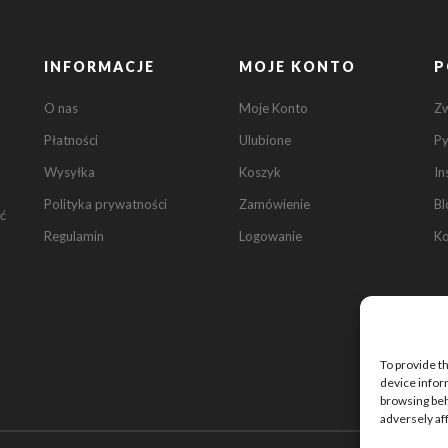
INFORMACJE
MOJE KONTO
P
O nas
Moje Konto
Z
Płatności
Ulubione
Py
Wysyłka
Koszyk
In
Polityka prywatności
Zamówienie
Bl
ć
Regulamin
Logowanie
Ko
To provide t
device infor
browsing beh
adversely af