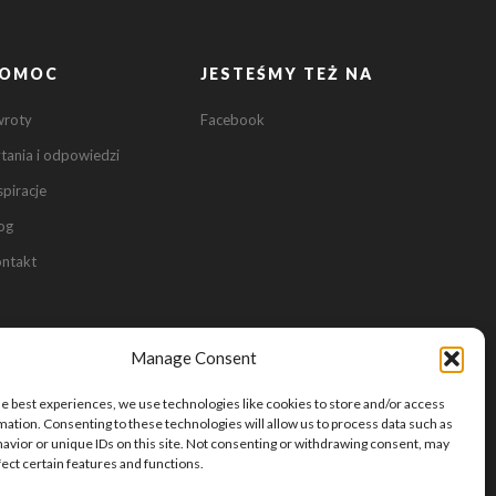
OMOC
JESTEŚMY TEŻ NA
wroty
Facebook
tania i odpowiedzi
spiracje
og
ntakt
0
0
Manage Consent
he best experiences, we use technologies like cookies to store and/or access
mation. Consenting to these technologies will allow us to process data such as
avior or unique IDs on this site. Not consenting or withdrawing consent, may
fect certain features and functions.