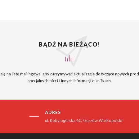
BĄDŹ NA BIEŻĄCO!
 się na listę mailingową, aby otrzymywać aktualizacje dotyczące nowych pro
specjalnych ofert i innych informacji o zniżkach.
ADRES
ul. Kobylogórska 60, Gorzów Wielkopolski