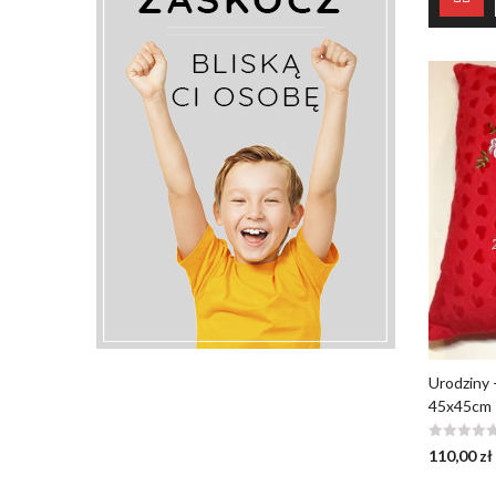
Urodziny 
45x45cm
110,00
zł