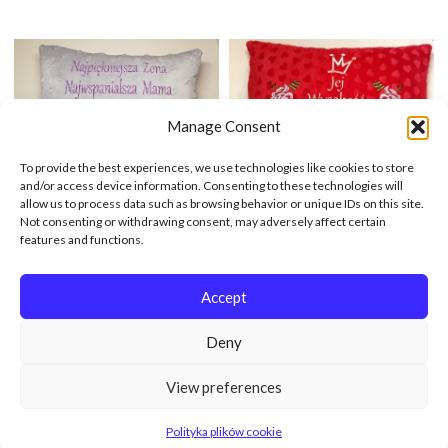
Manage Consent
To provide the best experiences, we use technologies like cookies to store
and/or access device information. Consenting to these technologies will
allow us to process data such as browsing behavior or unique IDs on this site.
Not consenting or withdrawing consent, may adversely affect certain
features and functions.
Poduszka Prezent Dla Mamy Z
Urodziny – Poduszka Prezent Z
Dowolną Dedykacją 45x45cm
Dedykacją 45x45cm
Accept
110,00
zł
110,00
zł
Deny
View preferences
Polityka plików cookie