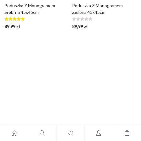
Poduszka Z Monogramem
Poduszka Z Monogramem
Srebrna 45x45cm
Zielona 45x45cm
Oceniono
89,99
zł
89,99
zł
5.00
na 5