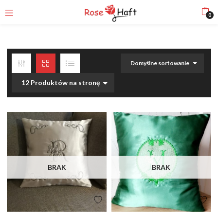
0
Domyślne sortowanie
12 Produktów na stronę
BRAK
BRAK