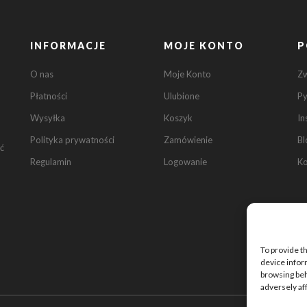
INFORMACJE
MOJE KONTO
P
O nas
Moje Konto
Z
Płatności
Ulubione
Py
Wysyłka
Koszyk
In
Polityka prywatności
Zamówienie
Bl
ć
Regulamin
Logowanie
Ko
To provide t
device infor
browsing beh
adversely af