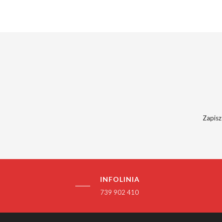
Zapisz
INFOLINIA
739 902 410