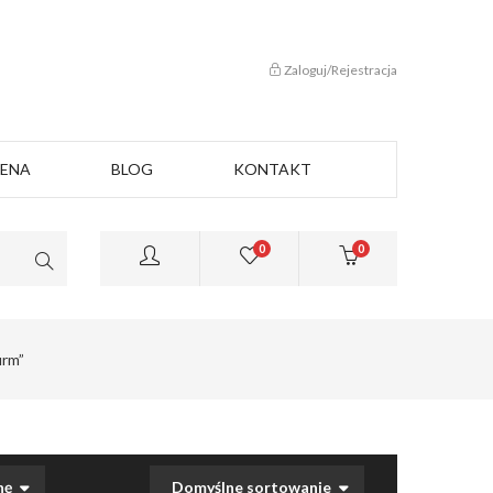
Zaloguj/Rejestracja
CENA
BLOG
KONTAKT
0
0
irm”
nę
Domyślne sortowanie