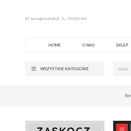
biuro@rosehaft.pl
739 902 410
HOME
O NAS
SKLEP
WSZYSTKIE KATEGORIE
Str