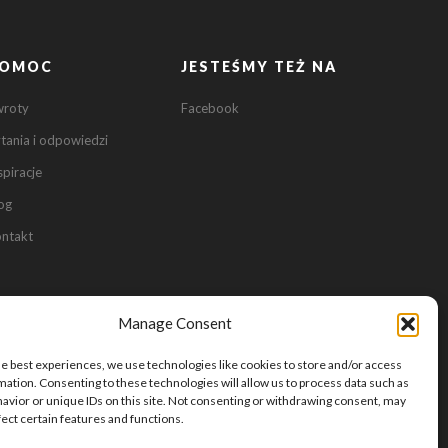
OMOC
JESTEŚMY TEŻ NA
wroty
Facebook
tania i odpowiedzi
spiracje
og
ntakt
0
0
Manage Consent
he best experiences, we use technologies like cookies to store and/or access
mation. Consenting to these technologies will allow us to process data such as
avior or unique IDs on this site. Not consenting or withdrawing consent, may
fect certain features and functions.