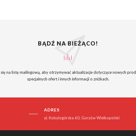
BĄDŹ NA BIEŻĄCO!
 się na listę mailingową, aby otrzymywać aktualizacje dotyczące nowych pro
specjalnych ofert i innych informacji o zniżkach.
ADRES
ul. Kobylogórska 60, Gorzów Wielkopolski