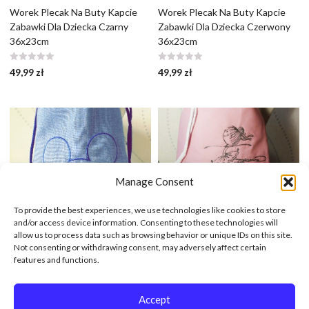
Worek Plecak Na Buty Kapcie
Worek Plecak Na Buty Kapcie
Zabawki Dla Dziecka Czarny
Zabawki Dla Dziecka Czerwony
36x23cm
36x23cm
49,99
zł
49,99
zł
Manage Consent
To provide the best experiences, we use technologies like cookies to store
and/or access device information. Consenting to these technologies will
allow us to process data such as browsing behavior or unique IDs on this site.
Not consenting or withdrawing consent, may adversely affect certain
features and functions.
Worek Plecak Na Buty Kapcie
Worek Plecak Na Buty Kapcie
Zabawki Dla Dziecka Niebieski
Zabawki Dla Dziecka Pudrowy
36x23cm
Róż 36x23cm
Accept