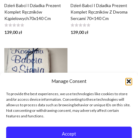
Dzień Babci I Dziadka Prezent
Dzień Babci I Dziadka Prezent
Komplet Ręczników
Komplet Ręczników Z Dwoma
Kąpielowych70x140 Cm
Sercami 70×140 Cm
139,00
zł
139,00
zł
Manage Consent
To provide the best experiences, we use technologies like cookies to store
and/or access device information. Consenting to these technologies will
allow us to process data such as browsing behavior or unique IDs on this site.
Not consenting or withdrawing consent, may adversely affect certain
features and functions.
Dzień Babci I Dziadka Prezent
Komplet Ręczników Z Haftem
70×140 Cm
Accept