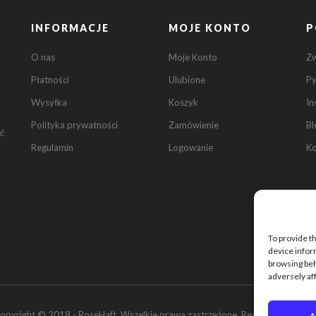
INFORMACJE
MOJE KONTO
P
O nas
Moje Konto
Z
Płatności
Ulubione
Py
Wysyłka
Koszyk
In
Polityka prywatności
Zamówienie
Bl
ć
Regulamin
Logowanie
Ko
To provide t
device infor
browsing beh
adversely af
opyright © 2018 - RoseHaft. Wszelkie prawa zastrzeżone. Realizacje:
ROAN