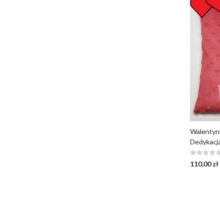
Walentyn
Dedykacj
110,00
zł