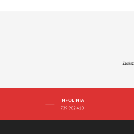
Zapisz
INFOLINIA
739 902 410