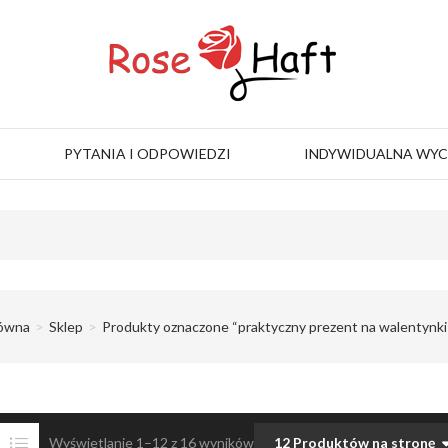
PYTANIA I ODPOWIEDZI
INDYWIDUALNA WY
łówna
Sklep
Produkty oznaczone “praktyczny prezent na walentynki 
Wyświetlanie 1–12 z 16 wyników
12 Produktów na stronę