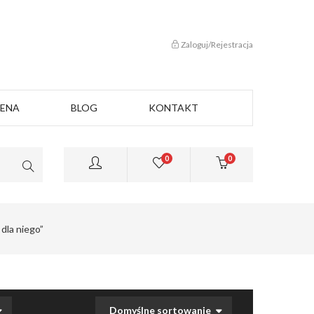
Zaloguj/Rejestracja
CENA
BLOG
KONTAKT
0
0
dla niego”
Domyślne sortowanie