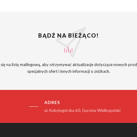
BĄDŹ NA BIEŻĄCO!
 się na listę mailingową, aby otrzymywać aktualizacje dotyczące nowych pro
specjalnych ofert i innych informacji o zniżkach.
ADRES
ul. Kobylogórska 60, Gorzów Wielkopolski