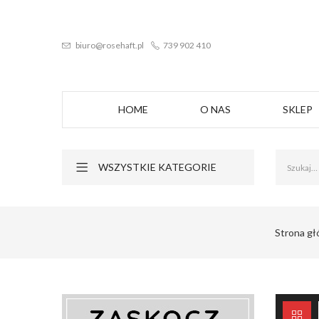
biuro@rosehaft.pl
739 902 410
HOME
O NAS
SKLEP
WSZYSTKIE KATEGORIE
Strona g