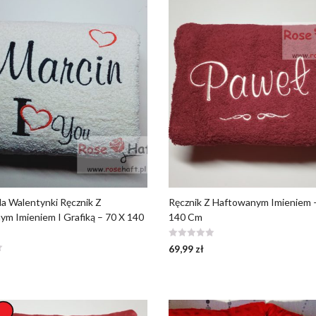
a Walentynki Ręcznik Z
Ręcznik Z Haftowanym Imieniem 
m Imieniem I Grafiką – 70 X 140
140 Cm
69,99
zł