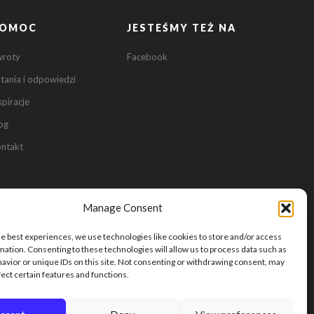
OMOC
JESTEŚMY TEŻ NA
0
wroty
Facebook
tania i odpowiedzi
0
spiracje
og
ntakt
Manage Consent
he best experiences, we use technologies like cookies to store and/or access
mation. Consenting to these technologies will allow us to process data such as
avior or unique IDs on this site. Not consenting or withdrawing consent, may
fect certain features and functions.
24