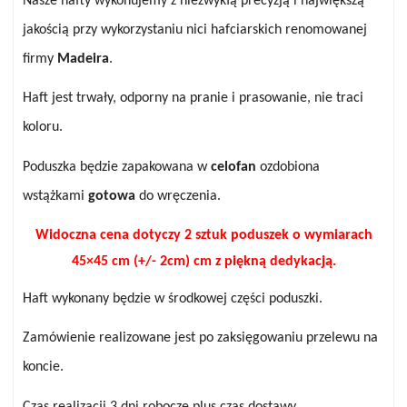
Nasze hafty wykonujemy z niezwykłą precyzją i największą
jakością przy wykorzystaniu nici hafciarskich renomowanej
firmy
Madeira
.
Haft jest trwały, odporny na pranie i prasowanie, nie traci
koloru.
Poduszka będzie zapakowana w
celofan
ozdobiona
wstążkami
gotowa
do wręczenia.
Widoczna cena dotyczy
2 sztuk
poduszek o wymiarach
45×45 cm (+/- 2cm) cm z piękną dedykacją.
Haft wykonany będzie w środkowej części poduszki.
Zamówienie realizowane jest po zaksięgowaniu przelewu na
koncie.
Czas realizacji 3 dni robocze plus czas dostawy.