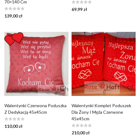
70×140 Cm
69,99
zł
139,00
zł
Walentynki Czerwona Poduszka
Walentynki Komplet Poduszek
Z Dedykacją 45x45cm
Dla Żony I Męża Czerwone
45x45cm
110,00
zł
210,00
zł