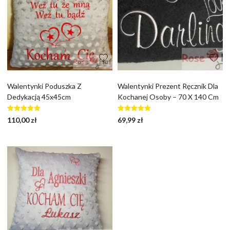
Walentynki Poduszka Z
Walentynki Prezent Ręcznik Dla
Dedykacją 45x45cm
Kochanej Osoby – 70 X 140 Cm
Oceniono
Oceniono
110,00
zł
69,99
zł
5.00
na 5
5.00
na 5