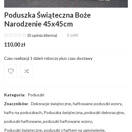
Poduszka Świąteczna Boże
Narodzenie 45x45cm
1
sold
(
0
opinia klienta)
110,00
zł
Czas realizacji 1 dzień roboczy plus czas dostawy
Compare
Kategoria:
Poduszki
Znaczników:
Dekoracje świąteczne
,
haftowane poduszki wzory
,
hafty na poduszkach
,
Poduszka świąteczna
,
poduszki dekoracyjne
,
poduszki haftowane
,
poduszki haftowane wzory
,
Poduszki świąteczne
,
poduszki z haftem na zamówienie
,