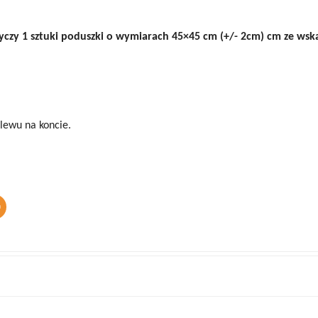
y 1
sztuki
poduszki o wymiarach 45×45 cm (+/- 2cm) cm ze wskaz
lewu na koncie.