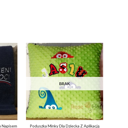
BRAK
m Napisem
Poduszka Minky Dla Dziecka Z Aplikacją
Walenty