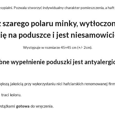
 sypialni. Pozwala stworzyć indywidualny charakter pomieszczenia, a haf
z szarego polaru minky, wytłoczo
ię na poduszce i jest niesamowic
Występuje w rozmiarze 45×45 cm (+/- 2cm).
ne wypełnienie poduszki jest
antyalergi
iększą jakością przy wykorzystaniu nici hafciarskich renomowanej fir
 traci koloru.
wstążkami
gotowa
do wręczenia.