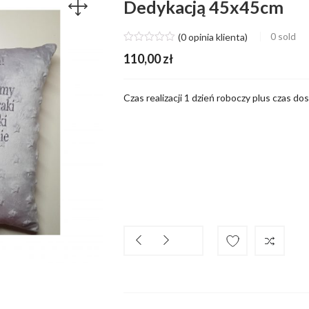
Dedykacją 45x45cm
0
sold
(
0
opinia klienta)
110,00
zł
Czas realizacji 1 dzień roboczy plus czas d
Ilość
Compare