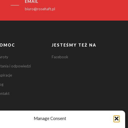
EMAIL
biuro@rosehaft.pl
0
OMOC
JESTEŚMY TEŻ NA
0
wroty
Facebook
tania i odpowiedzi
spiracje
og
ntakt
Manage Consent