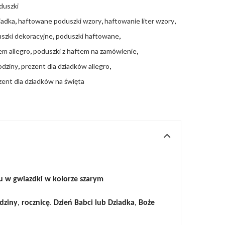
duszki
iadka
,
haftowane poduszki wzory
,
haftowanie liter wzory
,
szki dekoracyjne
,
poduszki haftowane
,
em allegro
,
poduszki z haftem na zamówienie
,
odziny
,
prezent dla dziadków allegro
,
zent dla dziadków na święta
zu w gwiazdki w kolorze szarym
dziny
,
rocznicę
.
Dzień Babci lub
Dziadka
,
Boże