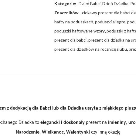
Kategorie:
Dzień Babci
,
Dzień Dziadka
,
Po
Znaczników:
ciekawy prezent dla babci dz
hafty na poduszkach
,
poduszki allegro
,
podu
poduszki haftowane wzory
,
poduszki z haft
prezent dla babci
,
prezent dla dziadka na ur
prezent dla dziadków na rocznicę ślubu
,
pre
cm z dedykacją dla Babci lub dla Dziadka uszyta z miękkiego plus
Kochanego Dziadka
to
elegancki i doskonały
prezent na
imieniny
,
uro
Narodzenie
,
Wielkanoc
,
Walentynki
czy inną okazję