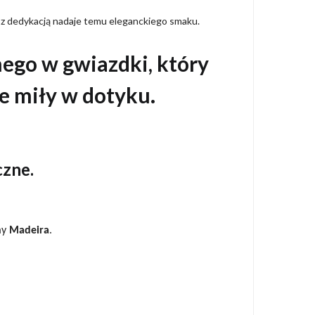
t z dedykacją nadaje temu eleganckiego smaku.
nego w gwiazdki, który
ie miły w dotyku.
czne.
my
Madeira
.