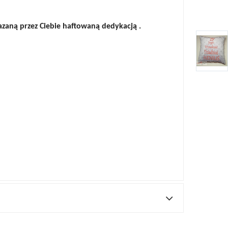
aną przez Ciebie haft
owaną dedykacją .