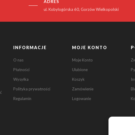
ADRES
ul. Kobylogórska 60, Gorzów Wielkopolski
INFORMACJE
MOJE KONTO
P
O nas
Moje Konto
Z
Płatności
Ulubione
Py
Wysyłka
Koszyk
In
Polityka prywatności
Zamówienie
Bl
ć
Regulamin
Logowanie
Ko