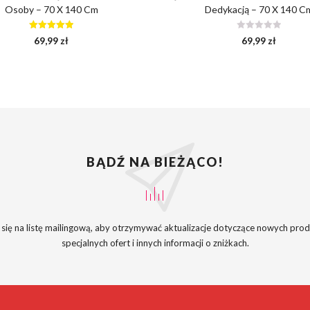
Osoby – 70 X 140 Cm
Dedykacją – 70 X 140 C
Oceniono
69,99
zł
69,99
zł
5.00
na 5
BĄDŹ NA BIEŻĄCO!
 się na listę mailingową, aby otrzymywać aktualizacje dotyczące nowych pro
specjalnych ofert i innych informacji o zniżkach.