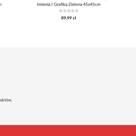
m
Imienia I Grafiką Zielona 45x45cm
89,99
zł
duktów,