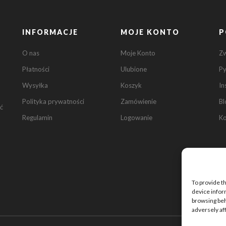
INFORMACJE
MOJE KONTO
P
O nas
Moje Konto
Z
Płatności
Ulubione
Py
Wysyłka
Koszyk
In
Polityka prywatności
Zamówienie
Bl
ć
Regulamin
Logowanie
Ko
To provide t
device infor
browsing beh
adversely af