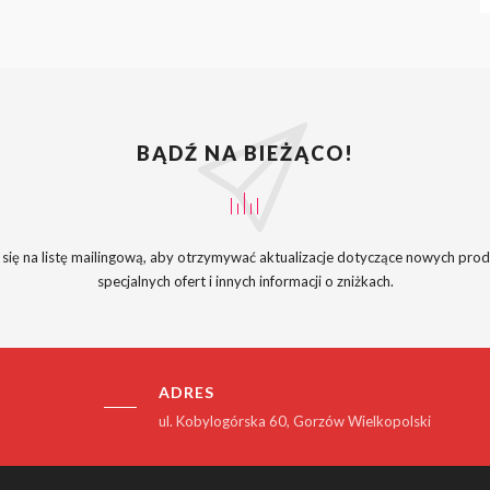
BĄDŹ NA BIEŻĄCO!
 się na listę mailingową, aby otrzymywać aktualizacje dotyczące nowych pro
specjalnych ofert i innych informacji o zniżkach.
ADRES
ul. Kobylogórska 60, Gorzów Wielkopolski