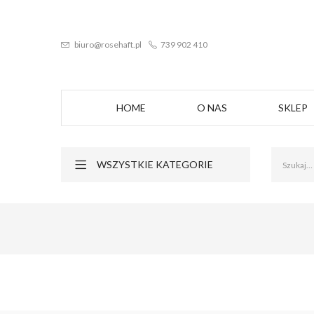
biuro@rosehaft.pl
739 902 410
HOME
O NAS
SKLEP
WSZYSTKIE KATEGORIE