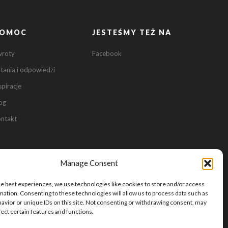
OMOC
JESTEŚMY TEŻ NA
0
wroty
Facebook
tania i odpowiedzi
0
spiracje
og
ntakt
Manage Consent
he best experiences, we use technologies like cookies to store and/or access
mation. Consenting to these technologies will allow us to process data such as
avior or unique IDs on this site. Not consenting or withdrawing consent, may
fect certain features and functions.