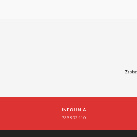
Zapisz
INFOLINIA
739 902 410