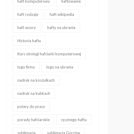
haft komputerowy
haftowanie
haft rodzaje
haft wikipedia
haft wzory
hafty na ubrania
Historia haftu
Kurs obsługi hafciarki komputerowej
logo firmy
logo na ubrania
nadruk na koszulkach
nadruk na kubkach
polary do pracy
porady hafciarskie
ręcznego haftu
sublimacja
sublimacja Gorzów