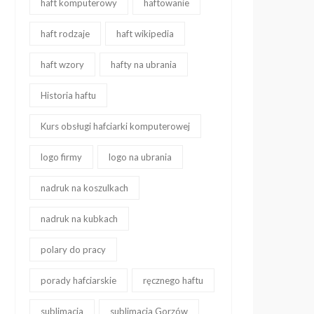
haft komputerowy
haftowanie
haft rodzaje
haft wikipedia
haft wzory
hafty na ubrania
Historia haftu
Kurs obsługi hafciarki komputerowej
logo firmy
logo na ubrania
nadruk na koszulkach
nadruk na kubkach
polary do pracy
porady hafciarskie
ręcznego haftu
sublimacja
sublimacja Gorzów