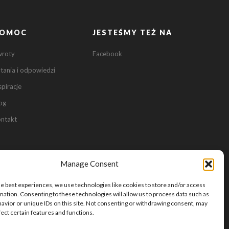
OMOC
JESTEŚMY TEŻ NA
0
wroty
Facebook
tania i odpowiedzi
0
spiracje
og
ntakt
Manage Consent
he best experiences, we use technologies like cookies to store and/or access
mation. Consenting to these technologies will allow us to process data such as
avior or unique IDs on this site. Not consenting or withdrawing consent, may
fect certain features and functions.