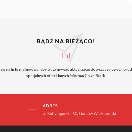
BĄDŹ NA BIEŻĄCO!
 się na listę mailingową, aby otrzymywać aktualizacje dotyczące nowych pro
specjalnych ofert i innych informacji o zniżkach.
ADRES
ul. Kobylogórska 60, Gorzów Wielkopolski