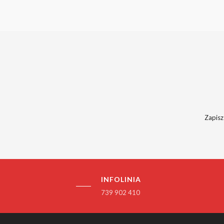
Zapisz
INFOLINIA
739 902 410