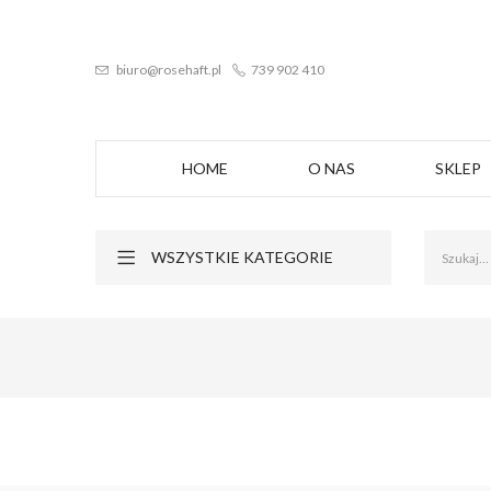
biuro@rosehaft.pl
739 902 410
HOME
O NAS
SKLEP
WSZYSTKIE KATEGORIE