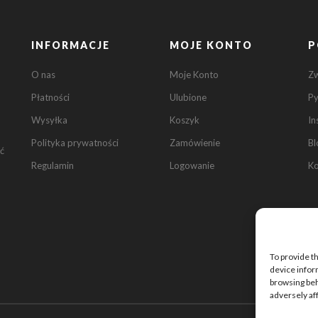
INFORMACJE
MOJE KONTO
P
O nas
Moje Konto
Z
Płatności
Ulubione
Py
Wysyłka
Koszyk
In
Polityka prywatności
Zamówienie
Bl
ć
Regulamin
Logowanie
Ko
To provide t
device infor
browsing beh
adversely af