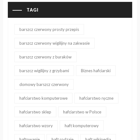
TAGI
barszcz czerwony prosty przepis
barszcz czerwony wigilijny na zakwasie
barszcz czerwony z buraków
barszcz wigilijny z grzybami
Biznes hafciarski
domowy barszcz czerwony
hafciarstwo komputerowe
hafciarstwo ręczne
hafciarstwo sklep
hafciarstwo w Polsce
hafciarstwo wzory
haft komputerowy
haftowanie
haft rodzaje
haft wikipedia