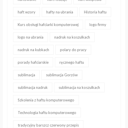
haft wzory
hafty na ubrania
Historia haftu
Kurs obsługi hafciarki komputerowej
logo firmy
logo na ubrania
nadruk na koszulkach
nadruk na kubkach
polary do pracy
porady hafciarskie
ręcznego haftu
sublimacja
sublimacja Gorzów
sublimacja nadruk
sublimacja na koszulkach
Szkolenia z haftu komputerowego
Technologia haftu komputerowego
tradycyjny barszcz czerwony przepis