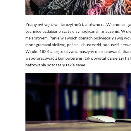
Znany był w już w starożytności, zarówno na Wschodzie, jak
technice ozdabiano szaty o symbolicznym znaczeniu. W śre
malarstwem. Panie w swoich domach poświęcały swój wolny
monogramami bieliznę, pościel, chusteczki, poduszki, serwe
W roku 1828 zaczęto używać maszyny do znakowania tkanin
współpracować z komputerami i tak powstał dzisiejszy h
haftowania pozostały takie same.