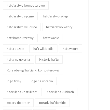
hafciarstwo komputerowe
hafciarstwo ręczne
hafciarstwo sklep
hafciarstwo w Polsce
hafciarstwo wzory
haft komputerowy
haftowanie
haft rodzaje
haft wikipedia
haft wzory
hafty na ubrania
Historia haftu
Kurs obsługi hafciarki komputerowej
logo firmy
logo na ubrania
nadruk na koszulkach
nadruk na kubkach
polary do pracy
porady hafciarskie