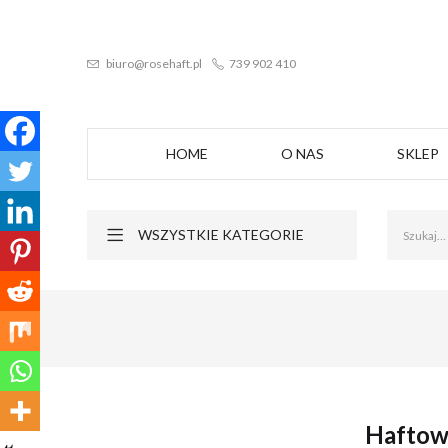
biuro@rosehaft.pl
739 902 410
HOME
O NAS
SKLEP
WSZYSTKIE KATEGORIE
Haftow